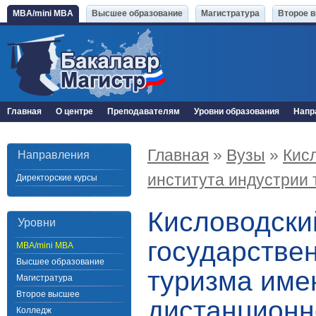
MBA/mini MBA
Высшее образование
Магистратура
Второе 
Главная
О центре
Преподавателям
Уровни образования
Напр
Главная
»
Вузы
»
Кис
Направления
института индустрии
Директорские курсы
Кисловодски
Уровни
государстве
MBA/mini MBA
Высшее образование
туризма име
Магистратура
Второе высшее
дистанционн
Колледж