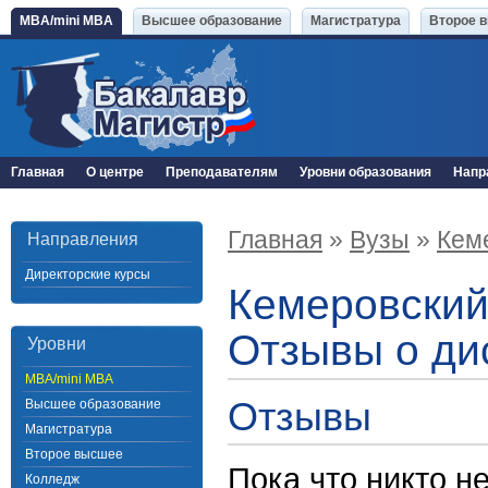
MBA/mini MBA
Высшее образование
Магистратура
Второе 
Главная
О центре
Преподавателям
Уровни образования
Напр
Главная
»
Вузы
»
Кем
Направления
Директорские курсы
Кемеровский
Отзывы о ди
Уровни
MBA/mini MBA
Отзывы
Высшее образование
Магистратура
Второе высшее
Пока что никто н
Колледж