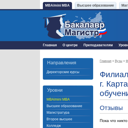
MBA/mini MBA
Высшее образование
Маг
Главная
О центре
Преподавателям
Уров
Главная
»
Вузы
»
Ф
Направления
Директорские курсы
Филиал
г. Кар
Уровни
обучен
MBA/mini MBA
Высшее образование
Отзывы
Магистратура
Второе высшее
Пока что никто
Колледж