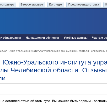
истратура
Второе высшее
Колледж
Профпереподготовка
ни образования
Направления обучения
Учебные центры
Частые в
илиал Южно-Уральского института управления и экономики в г. Карталы Челябинской 
 Южно-Уральского института упра
талы Челябинской области. Отзыв
ии
 не оставлял отзыв об этом вузе. Вы можете быть первым - воспол