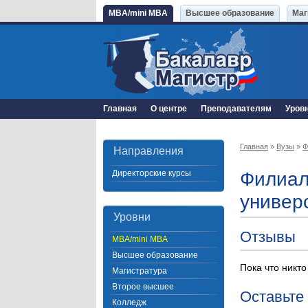
MBA/mini MBA
Высшее образование
Маг
Главная
О центре
Преподавателям
Уров
Главная
»
Вузы
»
Ф
Направления
Директорские курсы
Филиал
универс
Уровни
Отзывы
MBA/mini MBA
Высшее образование
Пока что никто
Магистратура
Второе высшее
Оставьте
Колледж