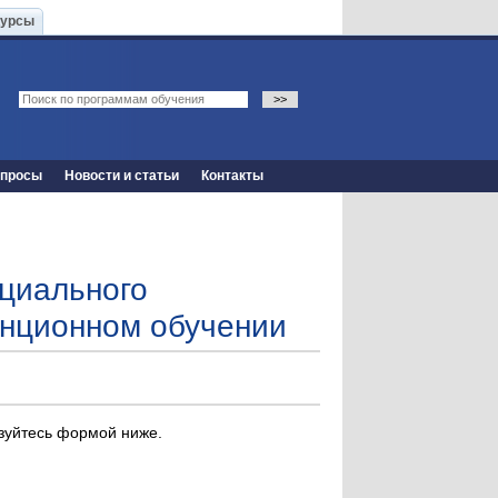
Курсы
опросы
Новости и статьи
Контакты
оциального
танционном обучении
ьзуйтесь формой ниже.