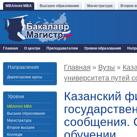
MBA/mini MBA
Высшее образование
Магистратура
Второе 
Главная
О центре
Преподавателям
Уровни образования
Напр
Главная
»
Вузы
»
Каз
Направления
университета путей 
Директорские курсы
Казанский ф
Уровни
государстве
MBA/mini MBA
Высшее образование
сообщения. 
Магистратура
Второе высшее
обучении
Колледж