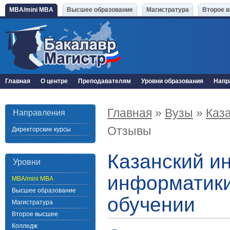
MBA/mini MBA
Высшее образование
Магистратура
Второе 
Главная
О центре
Преподавателям
Уровни образования
Напр
Главная
»
Вузы
»
Каз
Направления
Отзывы
Директорские курсы
Казанский и
Уровни
информатики
MBA/mini MBA
Высшее образование
обучении
Магистратура
Второе высшее
Колледж