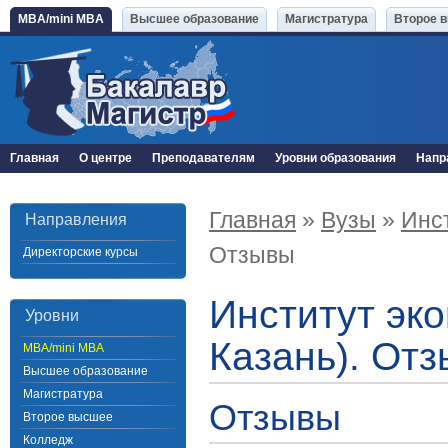
MBA/mini MBA
Высшее образование
Магистратура
Второе 
Главная
О центре
Преподавателям
Уровни образования
Напр
Главная
»
Вузы
»
Инст
Направления
Отзывы
Директорские курсы
Институт эко
Уровни
Казань). От
MBA/mini MBA
Высшее образование
Магистратура
Отзывы
Второе высшее
Колледж