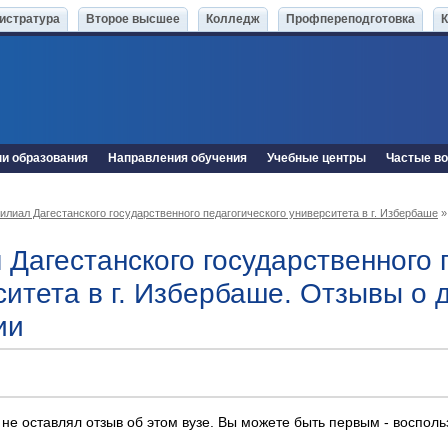
истратура
Второе высшее
Колледж
Профпереподготовка
ни образования
Направления обучения
Учебные центры
Частые в
илиал Дагестанского государственного педагогического университета в г. Избербаше
»
 Дагестанского государственного 
ситета в г. Избербаше. Отзывы о
ии
 не оставлял отзыв об этом вузе. Вы можете быть первым - воспол