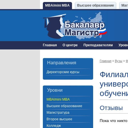
MBA/mini MBA
Высшее образование
Маг
Главная
О центре
Преподавателям
Уров
Главная
»
Вузы
»
Ф
Направления
Директорские курсы
Филиал
универ
Уровни
обучен
MBA/mini MBA
Высшее образование
Отзывы
Магистратура
Второе высшее
Пока что никто
Колледж