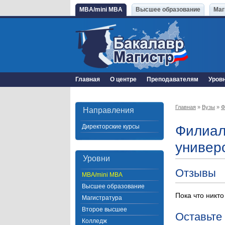
MBA/mini MBA
Высшее образование
Маг
Главная
О центре
Преподавателям
Уров
Главная
»
Вузы
»
Ф
Направления
Директорские курсы
Филиал
универ
Уровни
Отзывы
MBA/mini MBA
Высшее образование
Пока что никто
Магистратура
Второе высшее
Оставьте
Колледж