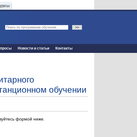
Курсы
опросы
Новости и статьи
Контакты
итарного
станционном обучении
ьзуйтесь формой ниже.