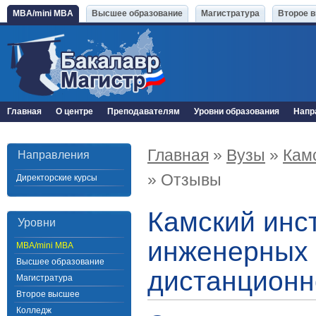
MBA/mini MBA
Высшее образование
Магистратура
Второе 
Главная
О центре
Преподавателям
Уровни образования
Напр
Главная
»
Вузы
»
Кам
Направления
» Отзывы
Директорские курсы
Камский инс
Уровни
инженерных 
MBA/mini MBA
Высшее образование
дистанционн
Магистратура
Второе высшее
Колледж