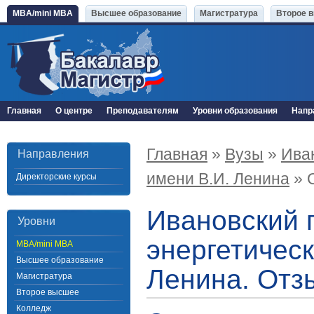
MBA/mini MBA
Высшее образование
Магистратура
Второе 
Главная
О центре
Преподавателям
Уровни образования
Напр
Главная
»
Вузы
»
Ива
Направления
имени В.И. Ленина
» 
Директорские курсы
Ивановский 
Уровни
энергетическ
MBA/mini MBA
Высшее образование
Ленина. Отз
Магистратура
Второе высшее
Колледж