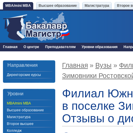
MBA/mini MBA
Высшее образование
Магистратура
Второе 
Главная
О центре
Преподавателям
Уровни образования
Напр
Главная
»
Вузы
»
Фил
Направления
Зимовники Ростовско
Директорские курсы
Филиал Южно
Уровни
в поселке Зи
MBA/mini MBA
Высшее образование
Отзывы о ди
Магистратура
Второе высшее
Колледж