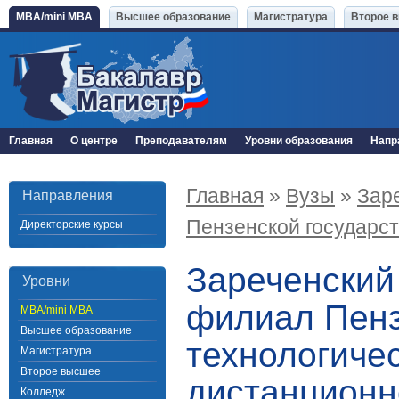
MBA/mini MBA
Высшее образование
Магистратура
Второе 
Главная
О центре
Преподавателям
Уровни образования
Напр
Главная
»
Вузы
»
Зар
Направления
Пензенской государс
Директорские курсы
Зареченский 
Уровни
филиал Пенз
MBA/mini MBA
Высшее образование
технологиче
Магистратура
Второе высшее
дистанционн
Колледж