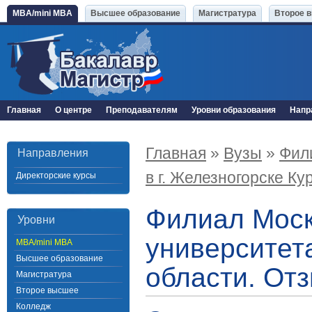
MBA/mini MBA
Высшее образование
Магистратура
Второе 
Главная
О центре
Преподавателям
Уровни образования
Напр
Главная
»
Вузы
»
Фил
Направления
в г. Железногорске Ку
Директорские курсы
Филиал Моск
Уровни
университета
MBA/mini MBA
Высшее образование
области. От
Магистратура
Второе высшее
Колледж