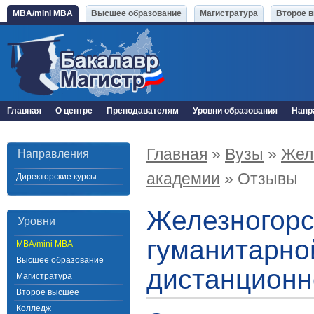
MBA/mini MBA
Высшее образование
Магистратура
Второе 
Главная
О центре
Преподавателям
Уровни образования
Напр
Главная
»
Вузы
»
Жел
Направления
академии
» Отзывы
Директорские курсы
Железногор
Уровни
гуманитарно
MBA/mini MBA
Высшее образование
дистанционн
Магистратура
Второе высшее
Колледж