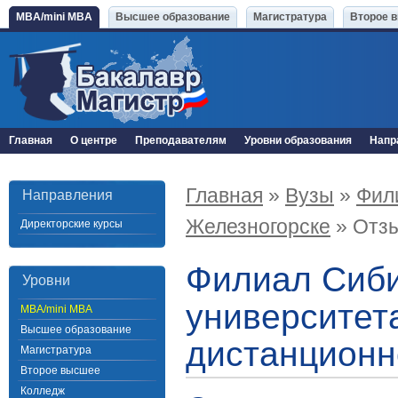
MBA/mini MBA
Высшее образование
Магистратура
Второе 
Главная
О центре
Преподавателям
Уровни образования
Напр
Главная
»
Вузы
»
Фили
Направления
Железногорске
» Отз
Директорские курсы
Филиал Сиби
Уровни
университета
MBA/mini MBA
Высшее образование
дистанционн
Магистратура
Второе высшее
Колледж