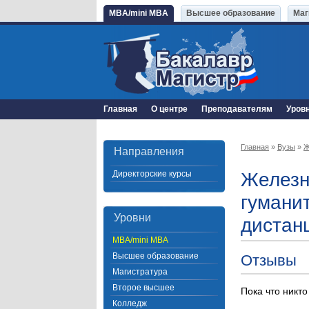
MBA/mini MBA
Высшее образование
Маг
Главная
О центре
Преподавателям
Уров
Главная
»
Вузы
»
Ж
Направления
Директорские курсы
Железн
гумани
Уровни
дистан
MBA/mini MBA
Высшее образование
Отзывы
Магистратура
Второе высшее
Пока что никто
Колледж