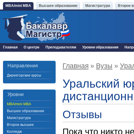
MBA/mini MBA
Высшее образование
Магистратура
Второе 
Главная
О центре
Преподавателям
Уровни образования
Напр
Главная
»
Вузы
»
Ура
Направления
Директорские курсы
Уральский ю
дистанционн
Уровни
MBA/mini MBA
Отзывы
Высшее образование
Магистратура
Второе высшее
Пока что никто н
Колледж