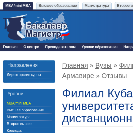
MBA/mini MBA
Высшее образование
Магистратура
Второе 
Главная
О центре
Преподавателям
Уровни образования
Напр
Главная
»
Вузы
»
Фили
Направления
Армавире
» Отзывы
Директорские курсы
Филиал Куба
Уровни
университета
MBA/mini MBA
Высшее образование
дистанционн
Магистратура
Второе высшее
Колледж