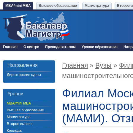
MBA/mini MBA
Высшее образование
Магистратура
Второе 
Главная
О центре
Преподавателям
Уровни образования
Напр
Главная
»
Вузы
»
Фил
Направления
машиностроительного
Директорские курсы
Филиал Моск
Уровни
машинострои
MBA/mini MBA
Высшее образование
(МАМИ). Отз
Магистратура
Второе высшее
Колледж