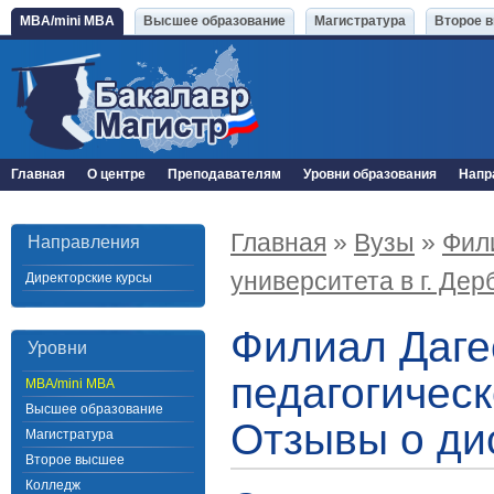
MBA/mini MBA
Высшее образование
Магистратура
Второе 
Главная
О центре
Преподавателям
Уровни образования
Напр
Главная
»
Вузы
»
Фили
Направления
университета в г. Дер
Директорские курсы
Филиал Даге
Уровни
педагогическ
MBA/mini MBA
Высшее образование
Отзывы о ди
Магистратура
Второе высшее
Колледж