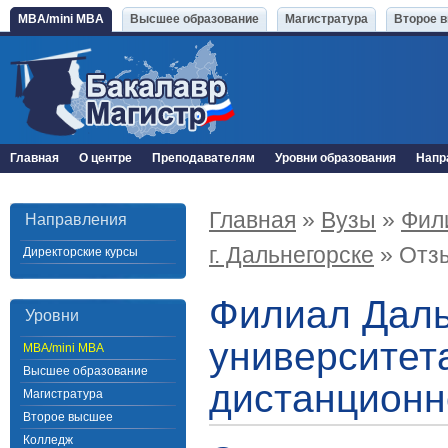
MBA/mini MBA
Высшее образование
Магистратура
Второе 
Главная
О центре
Преподавателям
Уровни образования
Напр
Главная
»
Вузы
»
Фил
Направления
г. Дальнегорске
» Отз
Директорские курсы
Филиал Даль
Уровни
университета
MBA/mini MBA
Высшее образование
дистанционн
Магистратура
Второе высшее
Колледж