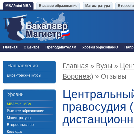
MBA/mini MBA
Высшее образование
Магистратура
Второе 
Главная
О центре
Преподавателям
Уровни образования
Напр
Главная
»
Вузы
»
Цен
Направления
Воронеж)
» Отзывы
Директорские курсы
Центральный
Уровни
правосудия (
MBA/mini MBA
Высшее образование
дистанционн
Магистратура
Второе высшее
Колледж