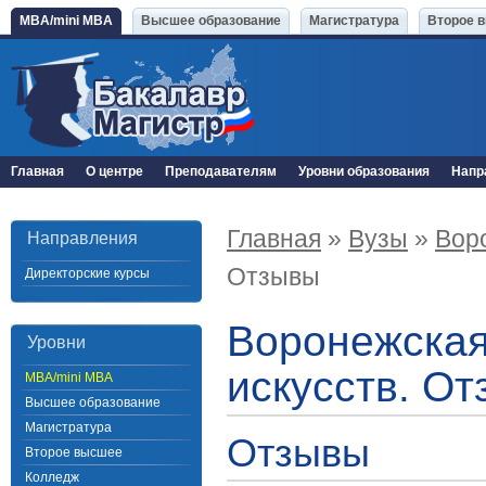
MBA/mini MBA
Высшее образование
Магистратура
Второе 
Главная
О центре
Преподавателям
Уровни образования
Напр
Главная
»
Вузы
»
Вор
Направления
Отзывы
Директорские курсы
Воронежская
Уровни
искусств. О
MBA/mini MBA
Высшее образование
Магистратура
Отзывы
Второе высшее
Колледж