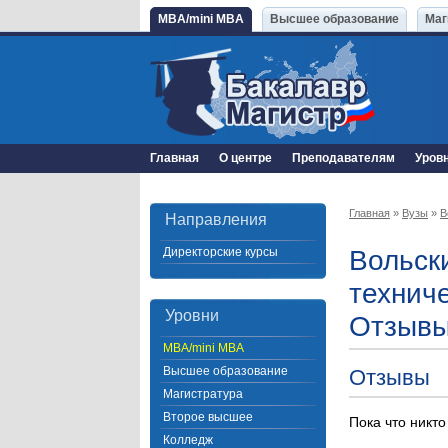
MBA/mini MBA
Высшее образование
Маг
Главная
О центре
Преподавателям
Уров
Главная
»
Вузы
»
В
Направления
Директорские курсы
Вольск
технич
Уровни
Отзывы
MBA/mini MBA
Высшее образование
Отзывы
Магистратура
Второе высшее
Пока что никто
Колледж