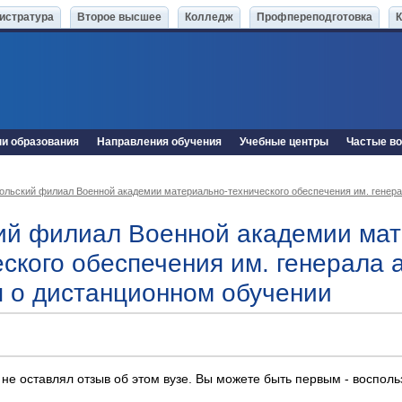
истратура
Второе высшее
Колледж
Профпереподготовка
ни образования
Направления обучения
Учебные центры
Частые в
ольский филиал Военной академии материально-технического обеспечения им. генера
ий филиал Военной академии мат
еского обеспечения им. генерала 
 о дистанционном обучении
 не оставлял отзыв об этом вузе. Вы можете быть первым - воспол