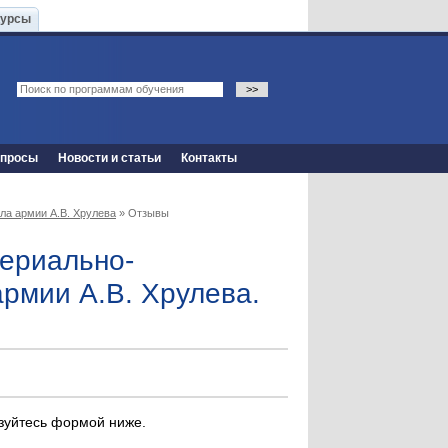
Курсы
опросы
Новости и статьи
Контакты
ла армии А.В. Хрулева
» Отзывы
ериально-
армии А.В. Хрулева.
ьзуйтесь формой ниже.