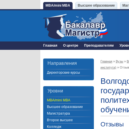
MBA/mini MBA
Высшее образование
Маг
Главная
О центре
Преподавателям
Уров
Главная
»
Вузы
»
В
Направления
института)
» Отзы
Директорские курсы
Волгод
госуда
Уровни
полите
MBA/mini MBA
Высшее образование
обучен
Магистратура
Второе высшее
Отзывы
Колледж