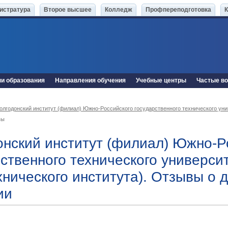
истратура
Второе высшее
Колледж
Профпереподготовка
ни образования
Направления обучения
Учебные центры
Частые в
олгодонский институт (филиал) Южно-Российского государственного технического уни
вы
онский институт (филиал) Южно-Р
рственного технического универси
хнического института). Отзывы о 
ии