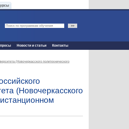
Курсы
опросы
Новости и статьи
Контакты
верситета (Новочеркасского политехнического
оссийского
тета (Новочеркасского
дистанционном