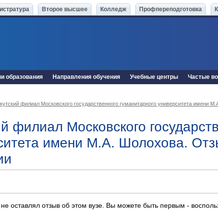
истратура
Второе высшее
Колледж
Профпереподготовка
ни образования
Направления обучения
Учебные центры
Частые в
кутский филиал Московского государственного гуманитарного университета имени М.
ий филиал Московского государст
ситета имени М.А. Шолохова. От
ии
 не оставлял отзыв об этом вузе. Вы можете быть первым - воспол