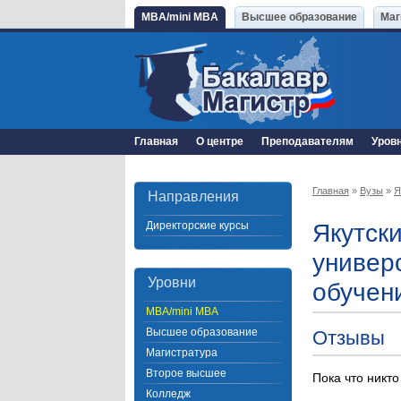
MBA/mini MBA
Высшее образование
Маг
Главная
О центре
Преподавателям
Уров
Главная
»
Вузы
»
Я
Направления
Директорские курсы
Якутск
универ
Уровни
обучен
MBA/mini MBA
Высшее образование
Отзывы
Магистратура
Второе высшее
Пока что никто
Колледж