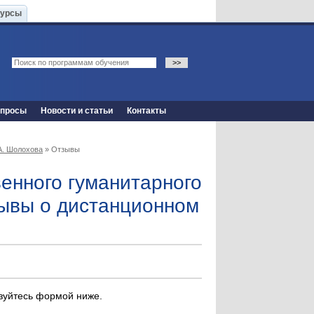
Курсы
опросы
Новости и статьи
Контакты
А. Шолохова
» Отзывы
венного гуманитарного
зывы о дистанционном
ьзуйтесь формой ниже.