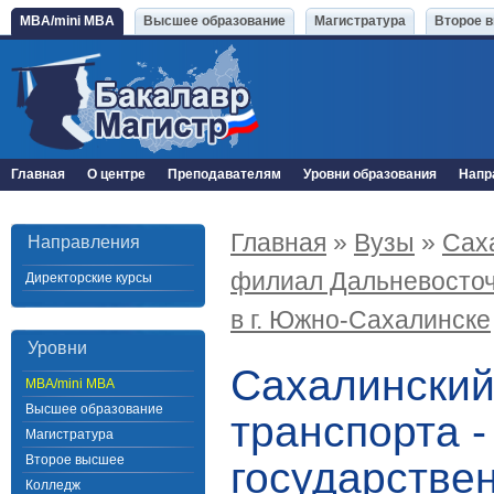
MBA/mini MBA
Высшее образование
Магистратура
Второе 
Главная
О центре
Преподавателям
Уровни образования
Напр
Главная
»
Вузы
»
Сах
Направления
филиал Дальневосточ
Директорские курсы
в г. Южно-Сахалинске
Уровни
Сахалинский
MBA/mini MBA
Высшее образование
транспорта 
Магистратура
Второе высшее
государстве
Колледж