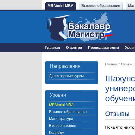
MBA/mini MBA
Высшее образование
Маг
Главная
О центре
Преподавателям
Уров
Главная
»
Вузы
»
Ш
Направления
Директорские курсы
Шахунс
универ
Уровни
обучен
MBA/mini MBA
Высшее образование
Отзывы
Магистратура
Второе высшее
Пока что никто
Колледж