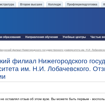
истратура
Второе высшее
Колледж
Профпереподготовка
ни образования
Направления обучения
Учебные центры
Частые в
ахунский филиал Нижегородского государственного университета им. Н.И. Лобачевск
кий филиал Нижегородского госуд
ситета им. Н.И. Лобачевского. От
ии
 не оставлял отзыв об этом вузе. Вы можете быть первым - воспол