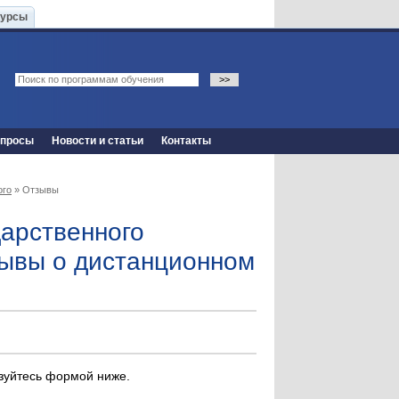
Курсы
опросы
Новости и статьи
Контакты
ого
» Отзывы
арственного
зывы о дистанционном
ьзуйтесь формой ниже.