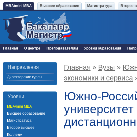
MBA/mini MBA
Высшее образование
Магистратура
Второе 
Главная
О центре
Преподавателям
Уровни образования
Напр
Главная
»
Вузы
»
Южн
Направления
экономики и сервиса
Директорские курсы
Южно-Россий
Уровни
университет
MBA/mini MBA
Высшее образование
дистанционн
Магистратура
Второе высшее
Колледж