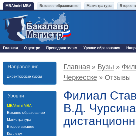
MBA/mini MBA
Высшее образование
Магистратура
Второе 
Главная
О центре
Преподавателям
Уровни образования
Напр
Главная
»
Вузы
»
Фили
Направления
Черкесске
» Отзывы
Директорские курсы
Филиал Став
Уровни
В.Д. Чурсина
MBA/mini MBA
Высшее образование
дистанционн
Магистратура
Второе высшее
Колледж