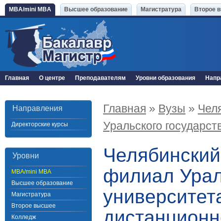
MBA/mini MBA
Высшее образование
Магистратура
Второе 
Главная
О центре
Преподавателям
Уровни образования
Напр
Главная
»
Вузы
»
Чел
Направления
Уральского государст
Директорские курсы
Челябинский
Уровни
филиал Урал
MBA/mini MBA
Высшее образование
университет
Магистратура
Второе высшее
дистанционн
Колледж