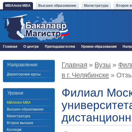
MBA/mini MBA
Высшее образование
Магистратура
Второе 
Главная
О центре
Преподавателям
Уровни образования
Напр
Главная
»
Вузы
»
Фил
Направления
в г. Челябинске
» Отз
Директорские курсы
Филиал Моск
Уровни
университета
MBA/mini MBA
Высшее образование
дистанционн
Магистратура
Второе высшее
Колледж