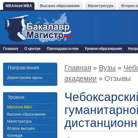
MBA/mini MBA
Высшее образование
Магистратура
Второе 
Главная
О центре
Преподавателям
Уровни образования
Напр
Главная
»
Вузы
»
Чеб
Направления
академии
» Отзывы
Директорские курсы
Чебоксарски
Уровни
гуманитарно
MBA/mini MBA
Высшее образование
дистанционн
Магистратура
Второе высшее
Колледж