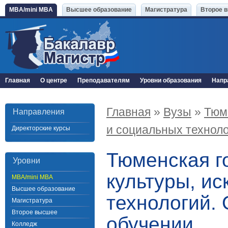
MBA/mini MBA
Высшее образование
Магистратура
Второе 
Главная
О центре
Преподавателям
Уровни образования
Напр
Главная
»
Вузы
»
Тюм
Направления
и социальных технол
Директорские курсы
Тюменская г
Уровни
культуры, ис
MBA/mini MBA
Высшее образование
технологий.
Магистратура
Второе высшее
обучении
Колледж