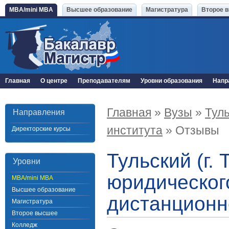
MBA/mini MBA
Высшее образование
Магистратура
Второе 
Главная
О центре
Преподавателям
Уровни образования
Напр
Главная
»
Вузы
»
Туль
Направления
института
» Отзывы
Директорские курсы
Тульский (г
Уровни
юридическог
MBA/mini MBA
Высшее образование
дистанционн
Магистратура
Второе высшее
Колледж