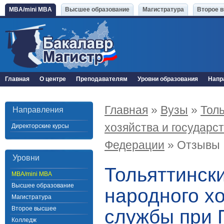
MBA/mini MBA
Высшее образование
Магистратура
Второе 
Главная
О центре
Преподавателям
Уровни образования
Напр
Главная
»
Вузы
»
Тол
Направления
хозяйства и государс
Директорские курсы
Федерации
» Отзывы
Уровни
Тольяттинск
MBA/mini MBA
Высшее образование
народного х
Магистратура
Второе высшее
службы при 
Колледж