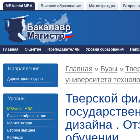
MBA/mini MBA
Высшее образование
Магистратура
Второе 
Главная
О центре
Преподавателям
Уровни образования
Напр
Главная
»
Вузы
»
Тве
Направления
университета техноло
Директорские курсы
Тверской фи
Уровни
государствен
MBA/mini MBA
Высшее образование
дизайна . О
Магистратура
Второе высшее
обучении
Колледж