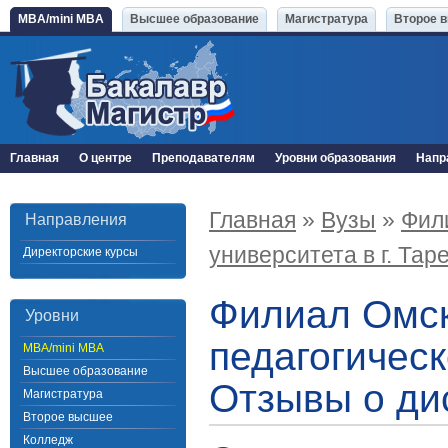
MBA/mini MBA
Высшее образование
Магистратура
Второе 
Главная
О центре
Преподавателям
Уровни образования
Напр
Главная
»
Вузы
»
Фили
Направления
университета в г. Тар
Директорские курсы
Филиал Омск
Уровни
педагогическ
MBA/mini MBA
Высшее образование
Отзывы о ди
Магистратура
Второе высшее
Колледж