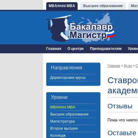
MBA/mini MBA
Высшее образование
Маг
Главная
О центре
Преподавателям
Уров
Главная
»
Вузы
»
С
Направления
Директорские курсы
Ставро
академ
Уровни
Отзывы
MBA/mini MBA
Высшее образование
Пока что никто
Магистратура
Второе высшее
Оставьте
Колледж