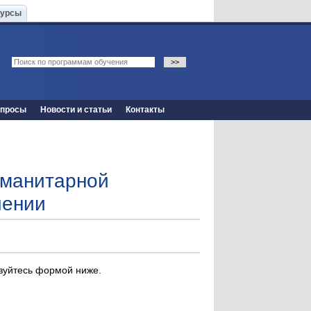
Курсы
опросы
Новости и статьи
Контакты
уманитарной
чении
ьзуйтесь формой ниже.