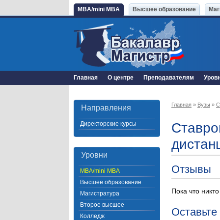
MBA/mini MBA
Высшее образование
Маг
Главная
О центре
Преподавателям
Уров
Главная
»
Вузы
»
С
Направления
Директорские курсы
Ставро
дистан
Уровни
Отзывы
MBA/mini MBA
Высшее образование
Пока что никто
Магистратура
Второе высшее
Оставьте
Колледж