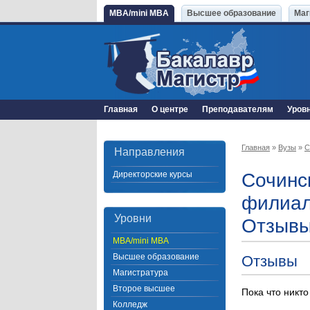
MBA/mini MBA
Высшее образование
Маг
Главная
О центре
Преподавателям
Уров
Главная
»
Вузы
»
С
Направления
Директорские курсы
Сочинс
филиал
Уровни
Отзывы
MBA/mini MBA
Высшее образование
Отзывы
Магистратура
Второе высшее
Пока что никто
Колледж