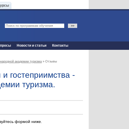
Курсы
опросы
Новости и статьи
Контакты
ународной академии туризма
» Отзывы
 и гостеприимства -
емии туризма.
ьзуйтесь формой ниже.