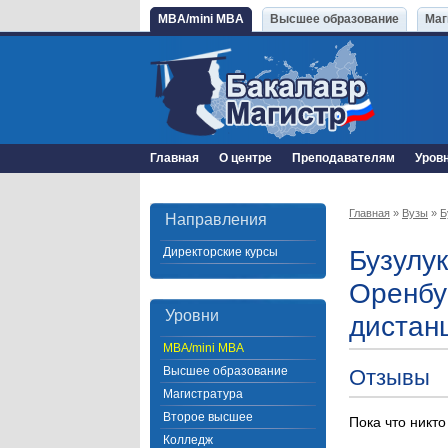
MBA/mini MBA
Высшее образование
Маг
Главная
О центре
Преподавателям
Уров
Главная
»
Вузы
»
Б
Направления
Директорские курсы
Бузулу
Оренбу
Уровни
дистан
MBA/mini MBA
Высшее образование
Отзывы
Магистратура
Второе высшее
Пока что никто
Колледж