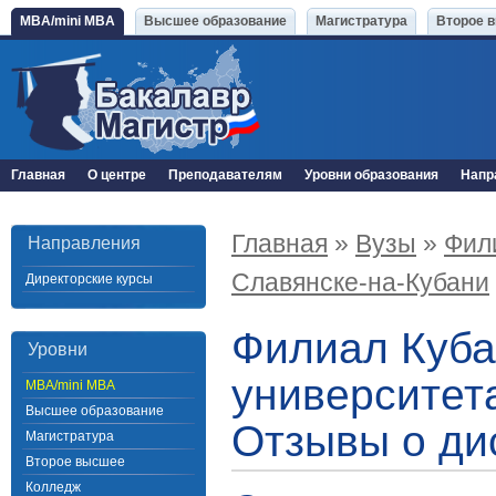
MBA/mini MBA
Высшее образование
Магистратура
Второе 
Главная
О центре
Преподавателям
Уровни образования
Напр
Главная
»
Вузы
»
Фили
Направления
Славянске-на-Кубани
Директорские курсы
Филиал Куба
Уровни
университета
MBA/mini MBA
Высшее образование
Отзывы о ди
Магистратура
Второе высшее
Колледж