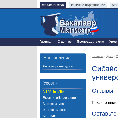
MBA/mini MBA
Высшее образование
Маг
Главная
О центре
Преподавателям
Уров
Главная
»
Вузы
»
С
Направления
Директорские курсы
Сибайс
универ
Уровни
Отзывы
MBA/mini MBA
Высшее образование
Пока что никто
Магистратура
Второе высшее
Оставьте
Колледж