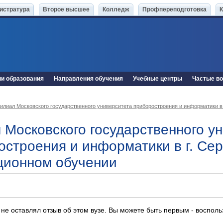
истратура
Второе высшее
Колледж
Профпереподготовка
ни образования
Направления обучения
Учебные центры
Частые в
илиал Московского государственного университета приборостроения и информатики в 
 Московского государственного у
остроения и информатики в г. Се
ционном обучении
 не оставлял отзыв об этом вузе. Вы можете быть первым - воспол