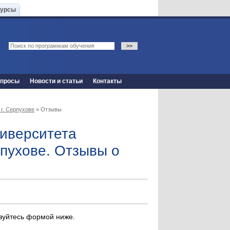
Курсы
опросы
Новости и статьи
Контакты
г. Серпухове
» Отзывы
ниверситета
рпухове. Отзывы о
ьзуйтесь формой ниже.