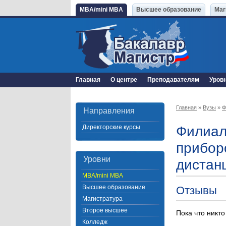
MBA/mini MBA
Высшее образование
Маг
Главная
О центре
Преподавателям
Уров
Главная
»
Вузы
»
Ф
Направления
Директорские курсы
Филиал
прибор
Уровни
дистан
MBA/mini MBA
Высшее образование
Отзывы
Магистратура
Второе высшее
Пока что никто
Колледж