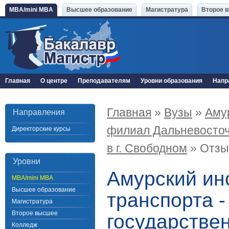
MBA/mini MBA
Высшее образование
Магистратура
Второе 
Главная
О центре
Преподавателям
Уровни образования
Напр
Главная
»
Вузы
»
Аму
Направления
филиал Дальневосточ
Директорские курсы
в г. Свободном
» Отз
Уровни
Амурский ин
MBA/mini MBA
Высшее образование
транспорта 
Магистратура
Второе высшее
государстве
Колледж