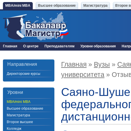
MBA/mini MBA
Высшее образование
Магистратура
Второе 
Главная
О центре
Преподавателям
Уровни образования
Напр
Главная
»
Вузы
»
Сая
Направления
университета
» Отзы
Директорские курсы
Саяно-Шушен
Уровни
федеральног
MBA/mini MBA
Высшее образование
дистанционн
Магистратура
Второе высшее
Колледж