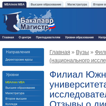
MBA/mini MBA
Высшее образование
Магистратура
Второе 
Главная
О центре
Преподавателям
Уровни образования
Напр
Главная
»
Вузы
»
Фил
Направления
(национального исслед
Директорские курсы
Филиал Южно
Уровни
университет
MBA/mini MBA
Высшее образование
исследовател
Магистратура
Второе высшее
Отзывы о ди
Колледж