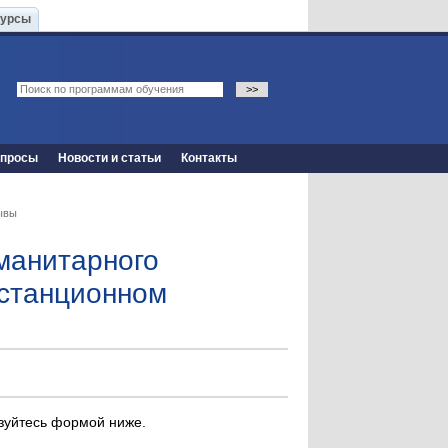
Курсы
опросы
Новости и статьи
Контакты
ывы
уманитарного
истанционном
ьзуйтесь формой ниже.