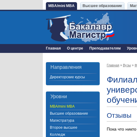
MBA/mini MBA
Высшее образование
Маг
Главная
О центре
Преподавателям
Уров
Главная
»
Вузы
»
Ф
Направления
Директорские курсы
Филиал
универ
Уровни
обучен
MBA/mini MBA
Высшее образование
Отзывы
Магистратура
Второе высшее
Пока что никто
Колледж